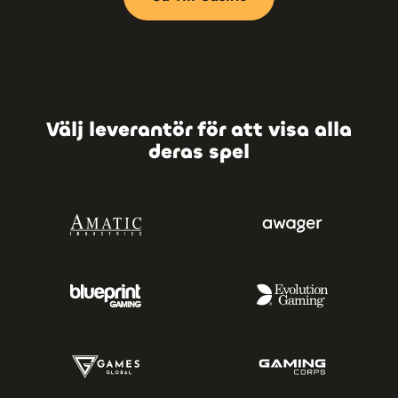
Välj leverantör för att visa alla
deras spel